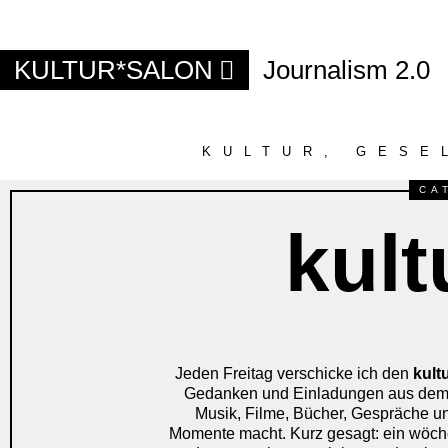
KULTUR*SALON
Journalism 2.0
KULTUR, GESE
CA
kult
Jeden Freitag verschicke ich den
kult
Gedanken und Einladungen aus dem Ku
Musik, Filme, Bücher, Gespräche un
Momente macht. Kurz gesagt: ein wöchent