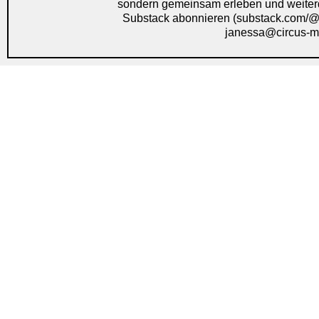
sondern gemeinsam erleben und weiter
Substack abonnieren (substack.com/@ru
janessa@circus-ma
kultur*letter #28 – Zwisc
Erschöpfung und Muße
31. Juli 2026
kultur*letter
/
KULTUR*SALON
by
Ruth-Janessa Funk
Am 30. Juli war der diesjährige Erdüberlastungstag. Daher werde ich heute mal etwas politis
im neusten kultur*letter für die kommende Woche. Zuviel prasselt gerade gleichzeitig auf uns
Deutschland heißt das, das wir bereits seit dem 10. Mai rechnerisch mehr Natur verbrauchen