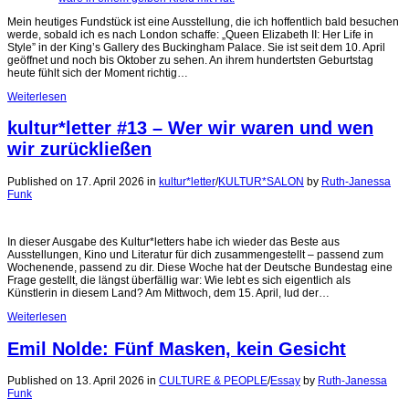
Mein heutiges Fundstück ist eine Ausstellung, die ich hoffentlich bald besuchen
werde, sobald ich es nach London schaffe: „Queen Elizabeth II: Her Life in
Style” in der King’s Gallery des Buckingham Palace. Sie ist seit dem 10. April
geöffnet und noch bis Oktober zu sehen. An ihrem hundertsten Geburtstag
heute fühlt sich der Moment richtig…
Weiterlesen
kultur*letter #13 – Wer wir waren und wen
wir zurückließen
Published on 17. April 2026
in
kultur*letter
/
KULTUR*SALON
by
Ruth-Janessa
Funk
In dieser Ausgabe des Kultur*letters habe ich wieder das Beste aus
Ausstellungen, Kino und Literatur für dich zusammengestellt – passend zum
Wochenende, passend zu dir. Diese Woche hat der Deutsche Bundestag eine
Frage gestellt, die längst überfällig war: Wie lebt es sich eigentlich als
Künstlerin in diesem Land? Am Mittwoch, dem 15. April, lud der…
Weiterlesen
Emil Nolde: Fünf Masken, kein Gesicht
Published on 13. April 2026
in
CULTURE & PEOPLE
/
Essay
by
Ruth-Janessa
Funk