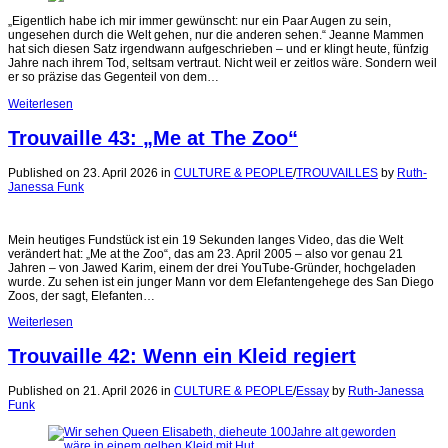
„Eigentlich habe ich mir immer gewünscht: nur ein Paar Augen zu sein,
ungesehen durch die Welt gehen, nur die anderen sehen.“ Jeanne Mammen
hat sich diesen Satz irgendwann aufgeschrieben – und er klingt heute, fünfzig
Jahre nach ihrem Tod, seltsam vertraut. Nicht weil er zeitlos wäre. Sondern weil
er so präzise das Gegenteil von dem…
Weiterlesen
Trouvaille 43: „Me at The Zoo“
Published on 23. April 2026
in
CULTURE & PEOPLE
/
TROUVAILLES
by
Ruth-
Janessa Funk
Mein heutiges Fundstück ist ein 19 Sekunden langes Video, das die Welt
verändert hat: „Me at the Zoo“, das am 23. April 2005 – also vor genau 21
Jahren – von Jawed Karim, einem der drei YouTube-Gründer, hochgeladen
wurde. Zu sehen ist ein junger Mann vor dem Elefantengehege des San Diego
Zoos, der sagt, Elefanten…
Weiterlesen
Trouvaille 42: Wenn ein Kleid regiert
Published on 21. April 2026
in
CULTURE & PEOPLE
/
Essay
by
Ruth-Janessa
Funk