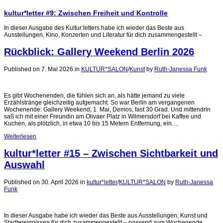
kultur*letter #9: Zwischen Freiheit und Kontrolle
In dieser Ausgabe des Kultur:letters habe ich wieder das Beste aus
Ausstellungen, Kino, Konzerten und Literatur für dich zusammengestellt –
Rückblick: Gallery Weekend Berlin 2026
Published on 7. Mai 2026
in
KULTUR*SALON
/
Kunst
by
Ruth-Janessa Funk
Es gibt Wochenenden, die fühlen sich an, als hätte jemand zu viele
Erzählstränge gleichzeitig aufgemacht. So war Berlin am vergangenen
Wochenende: Gallery Weekend, 1. Mai, Demos, fast 30 Grad. Und mittendrin
saß ich mit einer Freundin am Olivaer Platz in Wilmersdorf bei Kaffee und
Kuchen, als plötzlich, in etwa 10 bis 15 Metern Entfernung, ein…
Weiterlesen
kultur*letter #15 – Zwischen Sichtbarkeit und
Auswahl
Published on 30. April 2026
in
kultur*letter
/
KULTUR*SALON
by
Ruth-Janessa
Funk
In dieser Ausgabe habe ich wieder das Beste aus Ausstellungen, Kunst und
Stadtereignissen für dich zusammengestellt – passend zum Wochenende,