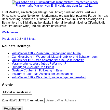
Fünf Masken, ein flächiger, blaugrüner Hintergrund und dicke, vertikale
Pinselstriche. Wer Nolde kennt, erkennt sofort, was hier passiert. Farbe nicht als
Beschreibung, sondern als Zustand. Die rote Maske links zieht das Auge des
Betrachters ins Bild, die gelbe Maske in der Mitte grinst mit einer Offenheit, die
nicht freundlich wirkt, und die Maske unten starrt…
Weiterlesen
Previous
1
2
3
4
5
6
Next
Neueste Beiträge
kultur*letter #28 – Zwischen Erschöpfung und Muße
Carl Grossberg in Wuppertal: Maschinenblick und Schattenraum
kultur*letter #27 – Wie belastbar ist eine Gesellschaft?
Verantwortung: Wer trägt sie? Wer nicht?
Rundgang 2026 der UdK Berlin
Gustave Coubert im Folkwang in Essen
Instagram Face: Die Ästhetik der Unlesbarkeit
kultur*letter #26 – Was bleibt, wenn wir genau hinsehen
Archiv
Archiv
Zum NEWSLETTER anmelden: