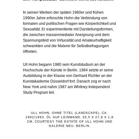
In
seinen
Werken
der
späten
1980
er
und
frühen
1990
er
Jahre
erforschte
Hohn
die
Verbindung
von
formalen
und
politischen
Fragen
wie
Körperlichkeit
und
Sexualität
.
Er
experimentierte
mit
Darstellungsformen
,
die
zwischen
massenmedialer
Aneignung
und
dem
Spannungsfeld
von
Virtuosität
und
Amateurhaftigkeit
schwankten
und
die
Malerei
für
Selbstbefragungen
öffneten
.
Ull
Hohn
begann
1980
sein
Kunststudium
an
der
Hochschule
der
Künste
in
Berlin
.
1984
setzte
er
seine
Ausbildung
in
der
Klasse
von
Gerhard
Richter
an
der
Kunstakademie
Düsseldorf
fort
.
Danach
zog
er
nach
New
York
und
nahm
1987
am
Whitney
Independent
Study
Program
teil.
ULL HOHN, OHNE TITEL (LANDSCAPE), CA.
1992/1993. ÖL AUF LEINWAND. 35,5 X 27,8 X 1,8
CM. COURTESY THE ESTATE OF ULL HOHN UND
GALERIE NEU, BERLIN.