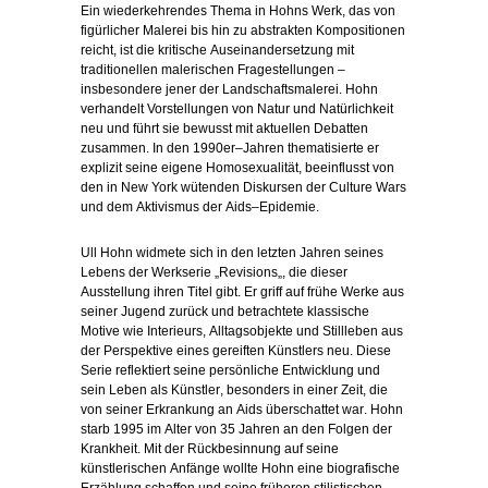
Ein wiederkehrendes Thema in Hohns Werk, das von
figürlicher Malerei bis hin zu abstrakten Kompositionen
reicht, ist die kritische Auseinandersetzung mit
traditionellen malerischen Fragestellungen –
insbesondere jener der Landschaftsmalerei.
Hohn
verhandelt
Vorstellungen
von
Natur
und
Natürlichkeit
neu
und
führt
sie
bewusst
mit
aktuellen
Debatten
zusammen
.
In
den
1990
er
–
Jahren
thematisierte
er
explizit
seine
eigene
Homosexualität
,
beeinflusst
von
den
in
New
York
wütenden
Diskursen
der
Culture
Wars
und
dem
Aktivismus
der
Aids
–
Epidemie.
Ull
Hohn
widmete
sich
in
den
letzten
Jahren
seines
Lebens
der
Werkserie
„
Revisions
„
,
die
dieser
Ausstellung
ihren
Titel
gibt
.
Er
griff
auf
frühe
Werke
aus
seiner
Jugend
zurück
und
betrachtete
klassische
Motive
wie
Interieurs
,
Alltagsobjekte
und
Stillleben
aus
der
Perspektive
eines
gereiften
Künstlers
neu
.
Diese
Serie
reflektiert
seine
persönliche
Entwicklung
und
sein
Leben
als
Künstler
,
besonders
in
einer
Zeit
,
die
von
seiner
Erkrankung
an
Aids
überschattet
war
.
Hohn
starb
1995
im
Alter
von
35
Jahren
an
den
Folgen
der
Krankheit
.
Mit
der
Rückbesinnung
auf
seine
künstlerischen
Anfänge
wollte
Hohn
eine
biografische