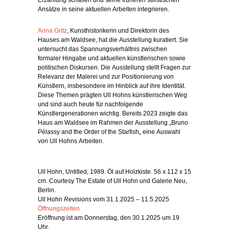
Erzählung
schaffen
und
seine
früheren
stilistischen
Ansätze
in
seine
aktuellen
Arbeiten
integrieren
.
Anna
Gritz
,
Kunsthistorikerin und
Direktorin
des
Hauses
am
Waldsee
,
hat
die
Ausstellung kuratiert
.
Sie
untersucht
das
Spannungsverhältnis
zwischen
formaler
Hingabe
und
aktuellen
künstlerischen
sowie
politischen
Diskursen
.
Die
Ausstellung
stellt
Fragen
zur
Relevanz
der
Malerei
und
zur
Positionierung
von
Künstlern
,
insbesondere
im
Hinblick
auf
ihre
Identität
.
Diese
Themen
prägten
Ull
Hohns
künstlerischen
Weg
und
sind
auch
heute
für
nachfolgende
Künstlergenerationen
wichtig
.
Bereits
2023
zeigte
das
Haus
am
Waldsee
im
Rahmen
der
Ausstellung
„
Bruno
Pélassy
and
the
Order
of
the
Starfish
„
eine
Auswahl
von
Ull
Hohns
Arbeiten
.
Ull Hohn, Untitled, 1989. Öl auf Holzkiste. 56 x 112 x 15
cm. Courtesy The Estate of Ull Hohn und Galerie Neu,
Berlin.
Ull Hohn
Revisions
vom 31.1.2025 – 11.5.2025
Öffnungszeiten
Eröffnung ist am Donnerstag, den 30.1.2025 um 19
Uhr.