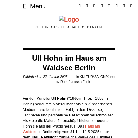
Menu
KULTUR, GESELLSCHAFT, GEDANKEN.
Ull Hohn im Haus am
Waldsee Berlin
Published on 27. Januar 2025
in
KULTUR*SALON
/
Kunst
by
Ruth-Janessa Funk
Für den Künstler
Ull
Hohn
(*1960 in Trier; †1995 in
Berlin)
bedeutete
Malerei
mehr
als
ein
künstlerisches
Medium
–
sie
bot
ihm
ein
Feld
,
in
dem
Diskurse
,
Techniken
und
persönliche
Reflexionen
verschmolzen
.
Als
viele
die
Malerei
für
erschöpft
hielten
,
erneuerte
Hohn
sie
aus
der
Praxis
heraus
. Das
Haus am
Waldsee
in Berlin zeigt vom 31.1. – 11.5.2025 unter
dem Titel
„Revision“
zahlreiche Werke des Künstlers.