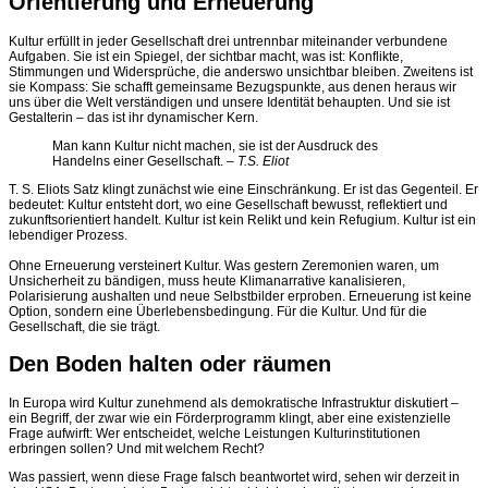
Orientierung und Erneuerung
Kultur erfüllt in jeder Gesellschaft drei untrennbar miteinander verbundene
Aufgaben. Sie ist ein Spiegel, der sichtbar macht, was ist: Konflikte,
Stimmungen und Widersprüche, die anderswo unsichtbar bleiben. Zweitens ist
sie Kompass: Sie schafft gemeinsame Bezugspunkte, aus denen heraus wir
uns über die Welt verständigen und unsere Identität behaupten. Und sie ist
Gestalterin – das ist ihr dynamischer Kern.
Man kann Kultur nicht machen, sie ist der Ausdruck des
Handelns einer Gesellschaft. –
T.S. Eliot
T. S. Eliots Satz klingt zunächst wie eine Einschränkung. Er ist das Gegenteil. Er
bedeutet: Kultur entsteht dort, wo eine Gesellschaft bewusst, reflektiert und
zukunftsorientiert handelt. Kultur ist kein Relikt und kein Refugium. Kultur ist ein
lebendiger Prozess.
Ohne Erneuerung versteinert Kultur. Was gestern Zeremonien waren, um
Unsicherheit zu bändigen, muss heute Klimanarrative kanalisieren,
Polarisierung aushalten und neue Selbstbilder erproben. Erneuerung ist keine
Option, sondern eine Überlebensbedingung. Für die Kultur. Und für die
Gesellschaft, die sie trägt.
Den Boden halten oder räumen
In Europa wird Kultur zunehmend als demokratische Infrastruktur diskutiert –
ein Begriff, der zwar wie ein Förderprogramm klingt, aber eine existenzielle
Frage aufwirft: Wer entscheidet, welche Leistungen Kulturinstitutionen
erbringen sollen? Und mit welchem Recht?
Was passiert, wenn diese Frage falsch beantwortet wird, sehen wir derzeit in