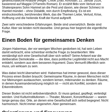
gesellschaftliche Analyse (Regie: Chloé Zhao, Kinostart: 22. Januar 2026,
basierend auf Maggie O’Farrells Roman). Er erzählt fiktiv vom Verlust von
Shakespeares Sohn Hamnet an die Pest und davon, wie dieser Schmerz in
Hamlet mündet – ohne Didaktik, rein durch Empfindung. Es ist ein
eindrucksvolles, berührendes Werk, das die Themen Liebe, Verlust, Krise,
Hoffnung und die heilende Kraft der Kunst aufgreift.
Zwei sehr verschiedene Erfahrungen. Beide sind unersetzlich. Beide sind
Kultur. Aber sie leisten nicht dasselbe. Und genau hier beginnt die eigentliche
Frage.
Einen Boden für gemeinsames Denken
Jürgen Habermas, der vor wenigen Wochen gestorben ist, hat sein Leben
damit verbracht, eine scheinbar einfache Frage zu beantworten: Wie
verständigt sich eine Gesellschaft über sich selbst? Seine Antwort war die
deliberative Demokratie — die Idee, dass politische Legitimität nicht aus Macht
entsteht, sondern aus dem besseren Argument. Dass Vernunft öffentlich sein
muss, um wirksam zu sein.
Was dabei leicht übersehen wird: Habermas hat immer gewusst, dass dieser
Prozess einen Boden braucht. Gemeinsame Räume, in denen Menschen nicht
nur Meinungen austauschen, sondern lernen, miteinander zu denken. Räume,
in denen Auseinandersetzung möglich ist — nicht als Konflikt, sondern als
Erkenntnisform.
Dieser Boden ist nicht selbstverständlich. Er muss gebaut, gepflegt, verteidigt
werden. Und Kulturinstitutionen — Theater, Museen, Konzerthäuser — waren
lange genau das: Orte, an denen eine Gesellschaft sich selbst begegnet. Nicht
harmonisch. Nicht immer angenehm. Aber gemeinsam.