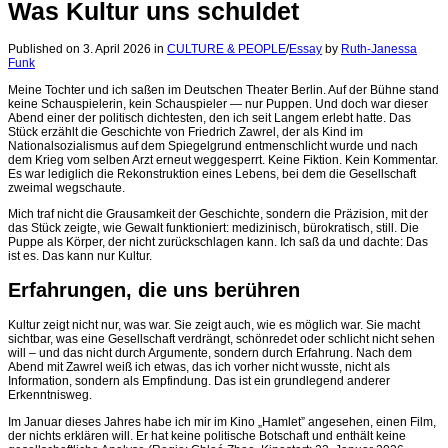
Was Kultur uns schuldet
Published on 3. April 2026
in
CULTURE & PEOPLE
/
Essay
by
Ruth-Janessa
Funk
Meine Tochter und ich saßen im Deutschen Theater Berlin. Auf der Bühne stand
keine Schauspielerin, kein Schauspieler — nur Puppen. Und doch war dieser
Abend einer der politisch dichtesten, den ich seit Langem erlebt hatte. Das
Stück erzählt die Geschichte von Friedrich Zawrel, der als Kind im
Nationalsozialismus auf dem Spiegelgrund entmenschlicht wurde und nach
dem Krieg vom selben Arzt erneut weggesperrt. Keine Fiktion. Kein Kommentar.
Es war lediglich die Rekonstruktion eines Lebens, bei dem die Gesellschaft
zweimal wegschaute.
Mich traf nicht die Grausamkeit der Geschichte, sondern die Präzision, mit der
das Stück zeigte, wie Gewalt funktioniert: medizinisch, bürokratisch, still. Die
Puppe als Körper, der nicht zurückschlagen kann. Ich saß da und dachte: Das
ist es. Das kann nur Kultur.
Erfahrungen, die uns berühren
Kultur zeigt nicht nur, was war. Sie zeigt auch, wie es möglich war. Sie macht
sichtbar, was eine Gesellschaft verdrängt, schönredet oder schlicht nicht sehen
will – und das nicht durch Argumente, sondern durch Erfahrung. Nach dem
Abend mit Zawrel weiß ich etwas, das ich vorher nicht wusste, nicht als
Information, sondern als Empfindung. Das ist ein grundlegend anderer
Erkenntnisweg.
Im Januar dieses Jahres habe ich mir im Kino „Hamlet” angesehen, einen Film,
der nichts erklären will. Er hat keine politische Botschaft und enthält keine