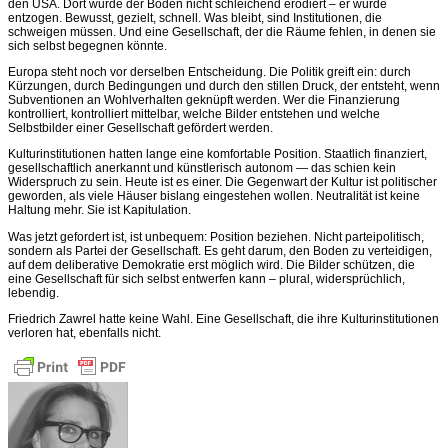
den USA. Dort wurde der Boden nicht schleichend erodiert – er wurde
entzogen. Bewusst, gezielt, schnell. Was bleibt, sind Institutionen, die
schweigen müssen. Und eine Gesellschaft, der die Räume fehlen, in denen sie
sich selbst begegnen könnte.
Europa steht noch vor derselben Entscheidung. Die Politik greift ein: durch
Kürzungen, durch Bedingungen und durch den stillen Druck, der entsteht, wenn
Subventionen an Wohlverhalten geknüpft werden. Wer die Finanzierung
kontrolliert, kontrolliert mittelbar, welche Bilder entstehen und welche
Selbstbilder einer Gesellschaft gefördert werden.
Kulturinstitutionen hatten lange eine komfortable Position. Staatlich finanziert,
gesellschaftlich anerkannt und künstlerisch autonom — das schien kein
Widerspruch zu sein. Heute ist es einer. Die Gegenwart der Kultur ist politischer
geworden, als viele Häuser bislang eingestehen wollen. Neutralität ist keine
Haltung mehr. Sie ist Kapitulation.
Was jetzt gefordert ist, ist unbequem: Position beziehen. Nicht parteipolitisch,
sondern als Partei der Gesellschaft. Es geht darum, den Boden zu verteidigen,
auf dem deliberative Demokratie erst möglich wird. Die Bilder schützen, die
eine Gesellschaft für sich selbst entwerfen kann – plural, widersprüchlich,
lebendig.
Friedrich Zawrel hatte keine Wahl. Eine Gesellschaft, die ihre Kulturinstitutionen
verloren hat, ebenfalls nicht.