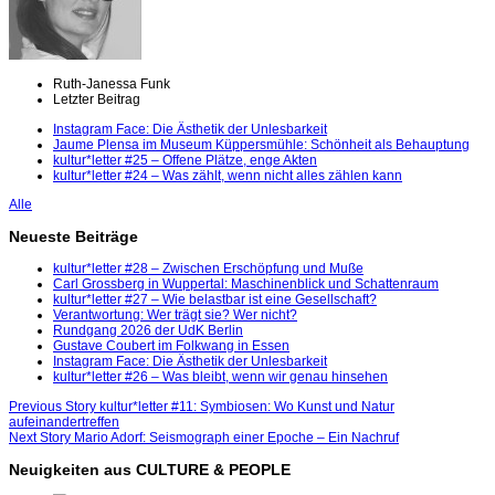
Ruth-Janessa Funk
Letzter Beitrag
Instagram Face: Die Ästhetik der Unlesbarkeit
Jaume Plensa im Museum Küppersmühle: Schönheit als Behauptung
kultur*letter #25 – Offene Plätze, enge Akten
kultur*letter #24 – Was zählt, wenn nicht alles zählen kann
Alle
Neueste Beiträge
kultur*letter #28 – Zwischen Erschöpfung und Muße
Carl Grossberg in Wuppertal: Maschinenblick und Schattenraum
kultur*letter #27 – Wie belastbar ist eine Gesellschaft?
Verantwortung: Wer trägt sie? Wer nicht?
Rundgang 2026 der UdK Berlin
Gustave Coubert im Folkwang in Essen
Instagram Face: Die Ästhetik der Unlesbarkeit
kultur*letter #26 – Was bleibt, wenn wir genau hinsehen
Beitragsnavigation
Previous
Previous Story
kultur*letter #11: Symbiosen: Wo Kunst und Natur
post:
aufeinandertreffen
Next
Next Story
Mario Adorf: Seismograph einer Epoche – Ein Nachruf
post:
Neuigkeiten aus CULTURE & PEOPLE