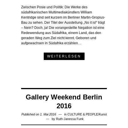
Zwischen Posie und Politik: Die Werke des
südafrikanischen Multimediakünstlers William
Kentridge sind seit kurzem im Berliner Martin-Gropius-
Bau zu sehen. Der Titel der Ausstellung „No it is!“ trägt
– Nein? Doch, ja! Die vorangestellte Negation ist eine
Redewendung aus Südafrika, einem Land, das den
geraden Weg zum Ziel nicht kennt. Geboren und
aufgewachsen in Südafrika erzählen…
WEITERLESEN
Gallery Weekend Berlin
2016
Published on 1. Mai 2016
in
CULTURE & PEOPLE
/
Kunst
by
Ruth-Janessa Funk