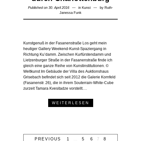
Published on 30. April 2016
in
Kunst
by
Ruth-
Janessa Funk
Kunstgenuß in der Fasanenstraße Los geht mein
heutiger Gallery Weekend-Kunst-Spaziergang in
Richtung Ku’damm. Zwischen Kurfürstendamm und
Lietzenburger Straße in der Fasanenstraße finde ich
gleich eine ganze Reihe von Kunstinstitutionen. ©
Weltkunst Im Gebäude der Villa des Auktionshaus
Grisebach befindet sich seit 2012 die Galerie Kornfeld
(Fasanenstr. 26), die in ihrem Souterrain-White-Cube
zurzeit Tamara Kvesitadze vorstellt.…
WEITERLESEN
PREVIOUS
1
…
5
6
7
8