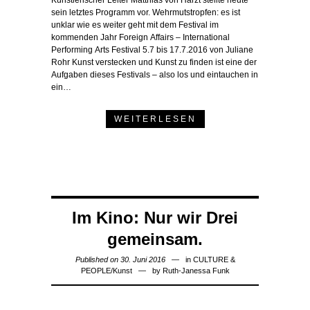
Künstlerischer Leiter Matthias von Harzt stellte heute
sein letztes Programm vor. Wehrmutstropfen: es ist
unklar wie es weiter geht mit dem Festival im
kommenden Jahr Foreign Affairs – International
Performing Arts Festival 5.7 bis 17.7.2016 von Juliane
Rohr Kunst verstecken und Kunst zu finden ist eine der
Aufgaben dieses Festivals – also los und eintauchen in
ein…
WEITERLESEN
Im Kino: Nur wir Drei
gemeinsam.
Published on 30. Juni 2016
in
CULTURE &
PEOPLE
/
Kunst
by
Ruth-Janessa Funk