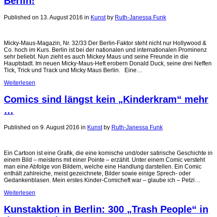
Berlin!
Published on 13. August 2016
in
Kunst
by
Ruth-Janessa Funk
Micky-Maus-Magazin, Nr. 32/33 Der Berlin-Faktor steht nicht nur Hollywood &
Co. hoch im Kurs. Berlin ist bei der nationalen und internationalen Prominenz
sehr beliebt. Nun zieht es auch Mickey Maus und seine Freunde in die
Hauptstadt. Im neuen Micky-Maus-Heft erobern Donald Duck, seine drei Neffen
Tick, Trick und Track und Micky Maus Berlin. Eine…
Weiterlesen
Comics sind längst kein „Kinderkram“ mehr
…
Published on 9. August 2016
in
Kunst
by
Ruth-Janessa Funk
Ein Cartoon ist eine Grafik, die eine komische und/oder satirische Geschichte in
einem Bild – meistens mit einer Pointe – erzählt. Unter einem Comic versteht
man eine Abfolge von Bildern, welche eine Handlung darstellen. Ein Comic
enthält zahlreiche, meist gezeichnete, Bilder sowie einige Sprech- oder
Gedankenblasen. Mein erstes Kinder-Comicheft war – glaube ich – Petzi…
Weiterlesen
Kunstaktion in Berlin: 300 „Trash People“ in