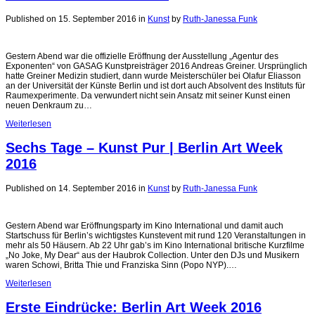
Published on 15. September 2016
in
Kunst
by
Ruth-Janessa Funk
Gestern Abend war die offizielle Eröffnung der Ausstellung „Agentur des
Exponenten“ von GASAG Kunstpreisträger 2016 Andreas Greiner. Ursprünglich
hatte Greiner Medizin studiert, dann wurde Meisterschüler bei Olafur Eliasson
an der Universität der Künste Berlin und ist dort auch Absolvent des Instituts für
Raumexperimente. Da verwundert nicht sein Ansatz mit seiner Kunst einen
neuen Denkraum zu…
Weiterlesen
Sechs Tage – Kunst Pur | Berlin Art Week
2016
Published on 14. September 2016
in
Kunst
by
Ruth-Janessa Funk
Gestern Abend war Eröffnungsparty im Kino International und damit auch
Startschuss für Berlin’s wichtigstes Kunstevent mit rund 120 Veranstaltungen in
mehr als 50 Häusern. Ab 22 Uhr gab’s im Kino International britische Kurzfilme
„No Joke, My Dear“ aus der Haubrok Collection. Unter den DJs und Musikern
waren Schowi, Britta Thie und Franziska Sinn (Popo NYP).…
Weiterlesen
Erste Eindrücke: Berlin Art Week 2016