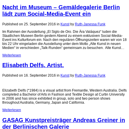
Nacht im Museum – Gemäldegalerie Berlin
lädt zum Social-Media-Event ein
Published on 25. September 2016
in
Kunst
by
Ruth-Janessa Funk
Im Rahmen der Ausstellung „El Siglo de Oro. Die Ära Valáquez“ luden die
Staatlichen Museen Berlin gestern Abend zu einem exklusiven Social-Media-
Event ins Kulturforum ein. Nach den regulären Öffnungszeiten waren wir von 18
bis 22 Uhr eingeladen die Ausstellung unter dem Motto „Alte Kunst in neuen
Medien“ in verschieden „Talk-Runden“ gemeinsam zu besuchen. Alte Kunst…
Weiterlesen
Elisabeth Delfs. Artist.
Published on 16. September 2016
in
Kunst
by
Ruth-Janessa Funk
Elizabeth Delfs (*1984) is a visual artist from Fremantle, Western Australia. Delfs
completed a Bachelor of Arts in Fashion and Textile Design at Curtin University
in 2006 and has since exhibited in group, solo and two person shows
throughout Australia, Germany, Japan and California.
Weiterlesen
GASAG Kunstpreisträger Andreas Greiner in
der Berlinischen Galerie