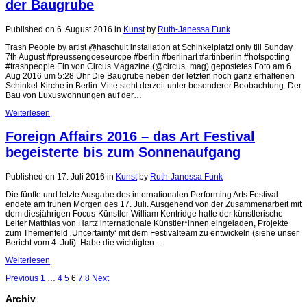
der Baugrube
Published on 6. August 2016
in
Kunst
by
Ruth-Janessa Funk
Trash People by artist @haschult installation at Schinkelplatz! only till Sunday
7th August #preussengoeseurope #berlin #berlinart #artinberlin #hotspotting
#trashpeople Ein von Circus Magazine (@circus_mag) gepostetes Foto am 6.
Aug 2016 um 5:28 Uhr Die Baugrube neben der letzten noch ganz erhaltenen
Schinkel-Kirche in Berlin-Mitte steht derzeit unter besonderer Beobachtung. Der
Bau von Luxuswohnungen auf der…
Weiterlesen
Foreign Affairs 2016 – das Art Festival
begeisterte bis zum Sonnenaufgang
Published on 17. Juli 2016
in
Kunst
by
Ruth-Janessa Funk
Die fünfte und letzte Ausgabe des internationalen Performing Arts Festival
endete am frühen Morgen des 17. Juli. Ausgehend von der Zusammenarbeit mit
dem diesjährigen Focus-Künstler William Kentridge hatte der künstlerische
Leiter Matthias von Hartz internationale Künstler*innen eingeladen, Projekte
zum Themenfeld ‚Uncertainty‘ mit dem Festivalteam zu entwickeln (siehe unser
Bericht vom 4. Juli). Habe die wichtigten…
Weiterlesen
Previous
1
…
4
5
6
7
8
Next
Archiv