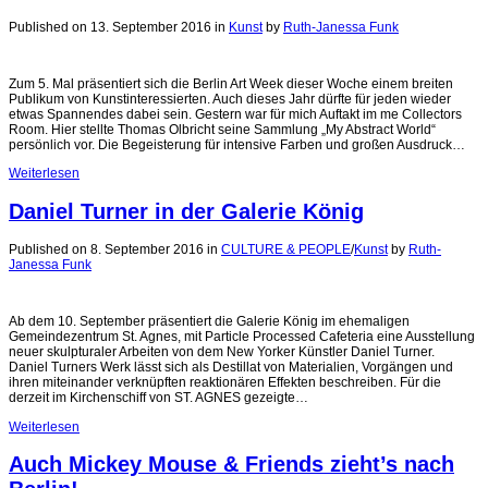
Published on 13. September 2016
in
Kunst
by
Ruth-Janessa Funk
Zum 5. Mal präsentiert sich die Berlin Art Week dieser Woche einem breiten
Publikum von Kunstinteressierten. Auch dieses Jahr dürfte für jeden wieder
etwas Spannendes dabei sein. Gestern war für mich Auftakt im me Collectors
Room. Hier stellte Thomas Olbricht seine Sammlung „My Abstract World“
persönlich vor. Die Begeisterung für intensive Farben und großen Ausdruck…
Weiterlesen
Daniel Turner in der Galerie König
Published on 8. September 2016
in
CULTURE & PEOPLE
/
Kunst
by
Ruth-
Janessa Funk
Ab dem 10. September präsentiert die Galerie König im ehemaligen
Gemeindezentrum St. Agnes, mit Particle Processed Cafeteria eine Ausstellung
neuer skulpturaler Arbeiten von dem New Yorker Künstler Daniel Turner.
Daniel Turners Werk lässt sich als Destillat von Materialien, Vorgängen und
ihren miteinander verknüpften reaktionären Effekten beschreiben. Für die
derzeit im Kirchenschiff von ST. AGNES gezeigte…
Weiterlesen
Auch Mickey Mouse & Friends zieht’s nach