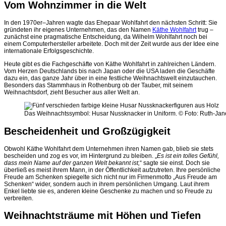
Vom
Wohnzimmer
in
die
Welt
In
den
1970
er
–
Jahren
wagte
das
Ehepaar
Wohlfahrt
den
nächsten
Schritt
:
Sie
gründeten
ihr
eigenes
Unternehmen
,
das
den
Namen
Käthe
Wohlfahrt
trug
–
zunächst
eine
pragmatische
Entscheidung
,
da
Wilhelm
Wohlfahrt
noch
bei
einem
Computerhersteller
arbeitete
.
Doch
mit
der
Zeit
wurde
aus
der
Idee
eine
internationale
Erfolgsgeschichte
.
Heute
gibt
es
die
Fachgeschäfte
von
Käthe
Wohlfahrt
in
zahlreichen
Ländern
.
Vom
Herzen
Deutschlands
bis
nach
Japan
oder
die
USA
laden
die
Geschäfte
dazu
ein
,
das
ganze
Jahr
über
in
eine
festliche
Weihnachtswelt
einzutauchen
.
Besonders
das
Stammhaus
in
Rothenburg
ob
der
Tauber
,
mit
seinem
Weihnachtsdorf
,
zieht
Besucher
aus
aller
Welt
an
.
Das Weihnachtssymbol: Husar Nussknacker in Uniform. © Foto: Ruth-Ja
Bescheidenheit und Großzügigkeit
Obwohl Käthe Wohlfahrt dem Unternehmen ihren Namen gab, blieb sie stets
bescheiden und zog es vor, im Hintergrund zu bleiben. „
Es ist ein tolles Gefühl,
dass mein Name auf der ganzen Welt bekannt ist,
“ sagte sie einst. Doch sie
überließ es meist ihrem Mann, in der Öffentlichkeit aufzutreten. Ihre persönliche
Freude am Schenken spiegelte sich nicht nur im Firmenmotto „Aus Freude am
Schenken“ wider, sondern auch in ihrem persönlichen Umgang. Laut ihrem
Enkel liebte sie es, anderen kleine Geschenke zu machen und so Freude zu
verbreiten.
Weihnachtsträume mit Höhen und Tiefen