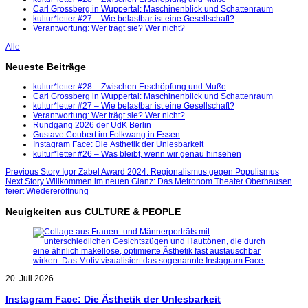
Carl Grossberg in Wuppertal: Maschinenblick und Schattenraum
kultur*letter #27 – Wie belastbar ist eine Gesellschaft?
Verantwortung: Wer trägt sie? Wer nicht?
Alle
Neueste Beiträge
kultur*letter #28 – Zwischen Erschöpfung und Muße
Carl Grossberg in Wuppertal: Maschinenblick und Schattenraum
kultur*letter #27 – Wie belastbar ist eine Gesellschaft?
Verantwortung: Wer trägt sie? Wer nicht?
Rundgang 2026 der UdK Berlin
Gustave Coubert im Folkwang in Essen
Instagram Face: Die Ästhetik der Unlesbarkeit
kultur*letter #26 – Was bleibt, wenn wir genau hinsehen
Beitragsnavigation
Previous
Previous Story
Igor Zabel Award 2024: Regionalismus gegen Populismus
Next
post:
Next Story
Willkommen im neuen Glanz: Das Metronom Theater Oberhausen
post:
feiert Wiedereröffnung
Neuigkeiten aus CULTURE & PEOPLE
20. Juli 2026
Instagram Face: Die Ästhetik der Unlesbarkeit