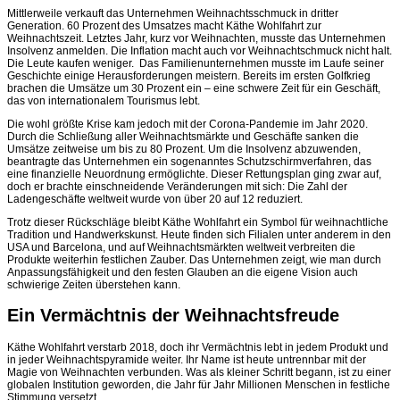
Mittlerweile verkauft das Unternehmen Weihnachtsschmuck in dritter
Generation. 60 Prozent des Umsatzes macht Käthe Wohlfahrt zur
Weihnachtszeit. Letztes Jahr, kurz vor Weihnachten, musste das Unternehmen
Insolvenz anmelden. Die Inflation macht auch vor Weihnachtschmuck nicht halt.
Die Leute kaufen weniger. Das Familienunternehmen musste im Laufe seiner
Geschichte einige Herausforderungen meistern. Bereits im ersten Golfkrieg
brachen die Umsätze um 30 Prozent ein – eine schwere Zeit für ein Geschäft,
das von internationalem Tourismus lebt.
Die wohl größte Krise kam jedoch mit der Corona-Pandemie im Jahr 2020.
Durch die Schließung aller Weihnachtsmärkte und Geschäfte sanken die
Umsätze zeitweise um bis zu 80 Prozent. Um die Insolvenz abzuwenden,
beantragte das Unternehmen ein sogenanntes Schutzschirmverfahren, das
eine finanzielle Neuordnung ermöglichte. Dieser Rettungsplan ging zwar auf,
doch er brachte einschneidende Veränderungen mit sich: Die Zahl der
Ladengeschäfte weltweit wurde von über 20 auf 12 reduziert.
Trotz dieser Rückschläge bleibt Käthe Wohlfahrt ein Symbol für weihnachtliche
Tradition und Handwerkskunst. Heute finden sich Filialen unter anderem in den
USA und Barcelona, und auf Weihnachtsmärkten weltweit verbreiten die
Produkte weiterhin festlichen Zauber. Das Unternehmen zeigt, wie man durch
Anpassungsfähigkeit und den festen Glauben an die eigene Vision auch
schwierige Zeiten überstehen kann.
Ein Vermächtnis der Weihnachtsfreude
Käthe Wohlfahrt verstarb 2018, doch ihr Vermächtnis lebt in jedem Produkt und
in jeder Weihnachtspyramide weiter. Ihr Name ist heute untrennbar mit der
Magie von Weihnachten verbunden. Was als kleiner Schritt begann, ist zu einer
globalen Institution geworden, die Jahr für Jahr Millionen Menschen in festliche
Stimmung versetzt.