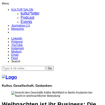
Menu
KULTUR*SALON
kultur*letter
Podcast
Events
Journalism 2.0
Magazine
LinkedIn
Pinterest
YouTube
Instagram
Medium
Email
Feed
Search
Go
Kultur, Gesellschaft, Gedanken.
Weihnachten ist ihr Business: Die