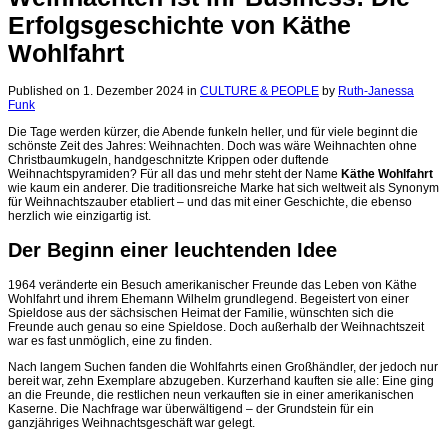
Erfolgsgeschichte von Käthe
Wohlfahrt
Published on 1. Dezember 2024
in
CULTURE & PEOPLE
by
Ruth-Janessa
Funk
Die Tage werden kürzer, die Abende funkeln heller, und für viele beginnt die
schönste Zeit des Jahres: Weihnachten. Doch was wäre Weihnachten ohne
Christbaumkugeln, handgeschnitzte Krippen oder duftende
Weihnachtspyramiden? Für all das und mehr steht der Name
Käthe Wohlfahrt
wie kaum ein anderer. Die traditionsreiche Marke hat sich weltweit als Synonym
für Weihnachtszauber etabliert – und das mit einer Geschichte, die ebenso
herzlich wie einzigartig ist.
Der
Beginn
einer
leuchtenden
Idee
1964
veränderte
ein
Besuch
amerikanischer
Freunde
das
Leben
von
Käthe
Wohlfahrt
und
ihrem
Ehemann
Wilhelm
grundlegend
.
Begeistert
von
einer
Spieldose
aus
der
sächsischen
Heimat
der
Familie
,
wünschten
sich
die
Freunde
auch genau
so eine Spieldose
.
Doch
außerhalb
der
Weihnachtszeit
war
es
fast
unmöglich
,
eine
zu
finden
.
Nach
langem
Suchen
fanden
die
Wohlfahrts
einen
Großhändler
,
der
jedoch
nur
bereit
war
,
zehn
Exemplare
abzugeben
.
Kurzerhand
kauften
sie
alle
:
Eine
ging
an
die
Freunde
,
die
restlichen
neun
verkauften
sie
in
einer
amerikanischen
Kaserne
.
Die
Nachfrage
war
überwältigend
–
der
Grundstein
für
ein
ganzjähriges
Weihnachtsgeschäft
war
gelegt
.