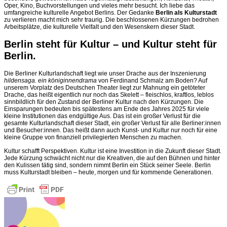
Oper, Kino, Buchvorstellungen und vieles mehr besucht. Ich liebe das
umfangreiche kulturelle Angebot Berlins. Der Gedanke
Berlin als Kulturstadt
zu verlieren macht mich sehr traurig. Die beschlossenen Kürzungen bedrohen
Arbeitsplätze, die kulturelle Vielfalt und den Wesenskern dieser Stadt.
Berlin steht für Kultur – und Kultur steht für
Berlin
.
Die Berliner Kulturlandschaft liegt wie unser Drache aus der Inszenierung
hildensaga. ein königinnendrama
von Ferdinand Schmalz am Boden? Auf
unserem Vorplatz des Deutschen Theater liegt zur Mahnung ein getöteter
Drache, das heißt eigentlich nur noch das Skelett – fleischlos, kraftlos, leblos
sinnbildlich für den Zustand der Berliner Kultur nach den Kürzungen. Die
Einsparungen bedeuten bis spätestens am Ende des Jahres 2025 für viele
kleine Institutionen das endgültige Aus. Das ist ein großer Verlust für die
gesamte Kulturlandschaft dieser Stadt, ein großer Verlust für alle Berliner:innen
und Besucher:innen. Das heißt dann auch Kunst- und Kultur nur noch für eine
kleine Gruppe von finanziell privilegierten Menschen zu machen.
Kultur schafft Perspektiven. Kultur ist eine Investition in die Zukunft dieser Stadt.
Jede Kürzung schwächt nicht nur die Kreativen, die auf den Bühnen und hinter
den Kulissen tätig sind, sondern nimmt Berlin ein Stück seiner Seele. Berlin
muss Kulturstadt bleiben – heute, morgen und für kommende Generationen.