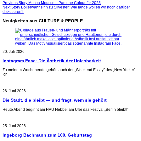
Beitragsnavigation
Previous
Previous Story
Mocha Mousse – Pantone Colour für 2025
Next
post:
Next Story
Böllerwahnsinn zu Silvester: Wie lange wollen wir noch darüber
post:
diskutieren?
Neuigkeiten aus CULTURE & PEOPLE
20. Juli 2026
Instagram Face: Die Ästhetik der Unlesbarkeit
Zu meinem Wochenende gehört auch der „Weekend Essay” des „New Yorker”.
Ich
26. Juni 2026
Die Stadt, die bleibt — und fragt, wem sie gehört
Heute Abend beginnt am HAU Hebbel am Ufer das Festival „Berlin bleibt!“
25. Juni 2026
Ingeborg Bachmann zum 100. Geburtstag