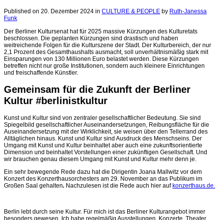
Published on 20. Dezember 2024
in
CULTURE & PEOPLE
by
Ruth-Janessa
Funk
Der Berliner Kultursenat hat für 2025 massive Kürzungen des Kulturetats
beschlossen. Die geplanten Kürzungen sind drastisch und haben
weitreichende Folgen für die Kulturszene der Stadt. Der Kulturbereich, der nur
2,1 Prozent des Gesamthaushalts ausmacht, soll unverhältnismäßig stark mit
Einsparungen von 130 Millionen Euro belastet werden. Diese Kürzungen
betreffen nicht nur große Institutionen, sondern auch kleinere Einrichtungen
und freischaffende Künstler.
Gemeinsam für die Zukunft der Berliner
Kultur #berlinistkultur
Kunst und Kultur sind von zentraler gesellschaftlicher Bedeutung. Sie sind
Spiegelbild gesellschaftlicher Auseinandersetzungen, Reibungsfläche für die
Auseinandersetzung mit der Wirklichkeit, sie weisen über den Tellerrand des
Alltäglichen hinaus. Kunst und Kultur sind Ausdruck des Menschseins. Der
Umgang mit Kunst und Kultur beinhaltet aber auch eine zukunftsorientierte
Dimension und beinhaltet Vorstellungen einer zukünftigen Gesellschaft. Und
wir brauchen genau diesem Umgang mit Kunst und Kultur mehr denn je.
Ein sehr bewegende Rede dazu hat die Dirigentin
Joana Mallwitz vor dem
Konzert des Konzerthausorchesters am 29. November an das Publikum im
Großen Saal gehalten
.
Nachzulesen ist die Rede auch hier auf
konzerthaus.de.
Berlin lebt durch seine Kultur. Für mich ist das Berliner Kulturangebot immer
besonders gewesen. Ich habe regelmäßig Ausstellungen, Konzerte, Theater,