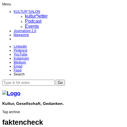
Menu
KULTUR*SALON
kultur*letter
Podcast
Events
Journalism 2.0
Magazine
LinkedIn
Pinterest
YouTube
Instagram
Medium
Email
Feed
Search
Go
Kultur, Gesellschaft, Gedanken.
Tag archive
faktencheck