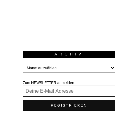
Januar 1912, wuchs Pollock in dem kleinen Ort Cody in…
Weiterlesen
ARCHIV
Zum NEWSLETTER anmelden: