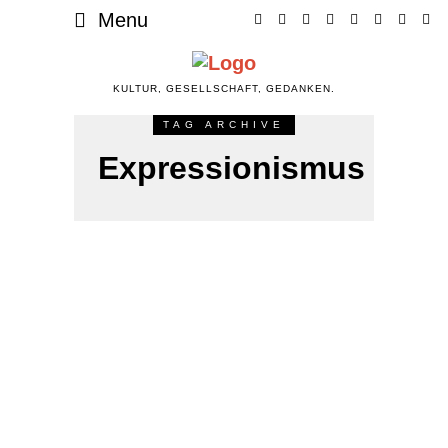
Menu
KULTUR, GESELLSCHAFT, GEDANKEN.
TAG ARCHIVE
Expressionismus
28. JANUAR 2022
KUNST
Zum 110. Geburtstag von
Jackson Pollock
An 22. Januar 2022 wäre Jackson Pollock 110 Jahre alt
geworden! Nun ja, wahrscheinlich eher nicht. Gestorben ist
er bereits am 11. August 1956 im Alter von nur 44. Jackson
Pollock war ein US-amerikanischer Maler des abstrakten
Expressionismus der New York School. Geboren am 28.